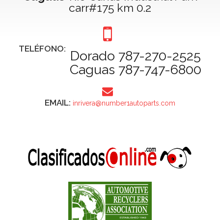
carr#175 km 0.2
TELÉFONO:
Dorado 787-270-2525
Caguas 787-747-6800
EMAIL:
inrivera@number1autoparts.com