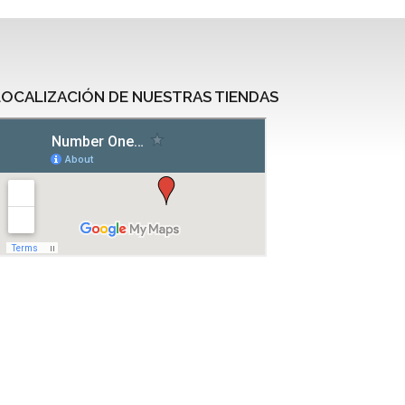
LOCALIZACIÓN DE NUESTRAS TIENDAS