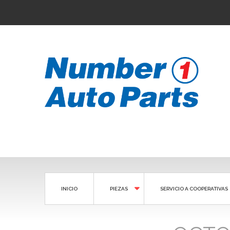
INICIO
PIEZAS
SERVICIO A COOPERATIVAS