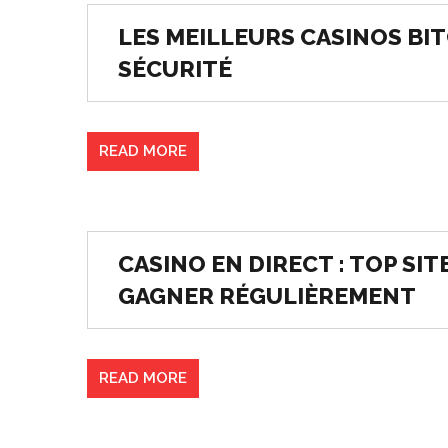
LES MEILLEURS CASINOS BIT
SÉCURITÉ
READ MORE
CASINO EN DIRECT : TOP SI
GAGNER RÉGULIÈREMENT
READ MORE