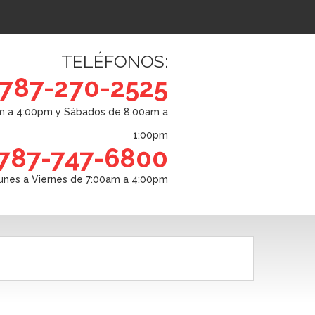
TELÉFONOS:
 787-270-2525
am a 4:00pm y Sábados de 8:00am a
1:00pm
 787-747-6800
unes a Viernes de 7:00am a 4:00pm