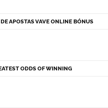
 DE APOSTAS VAVE ONLINE BÓNUS
EATEST ODDS OF WINNING