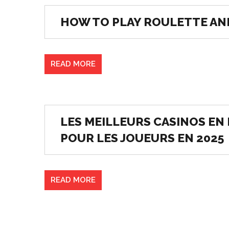
HOW TO PLAY ROULETTE AND
READ MORE
LES MEILLEURS CASINOS EN 
POUR LES JOUEURS EN 2025
READ MORE