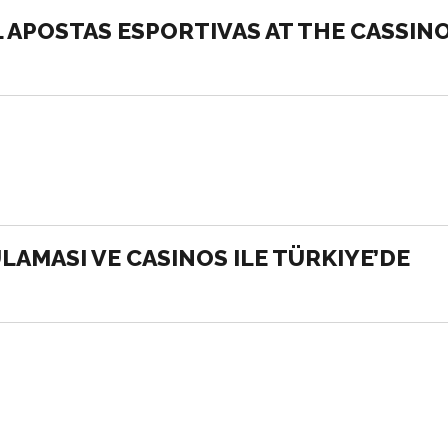
IL APOSTAS ESPORTIVAS AT THE CASSIN
ULAMASI VE CASINOS ILE TÜRKIYE’DE