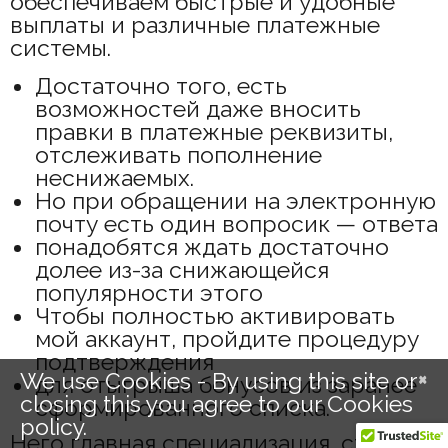
обеспечиваем быстрые и удобные
выплаты и различные платежные
системы.
Достаточно того, есть
возможностей даже вносить
правки в платежные реквизиты,
отслеживать пополнение
неснижаемых.
Но при обращении на электронную
почту есть один вопросик — ответа
понадобятся ждать достаточно
долее из-за снижающейся
популярности этого
Чтобы полностью активировать
мой аккаунт, пройдите процедуру
подтверждения
×
We use Cookies - By using this site or
для отыгрыша бонусов из заранее
closing this you agree to our Cookies
сформированного списка.
policy.
Него главная специализация, ставшая