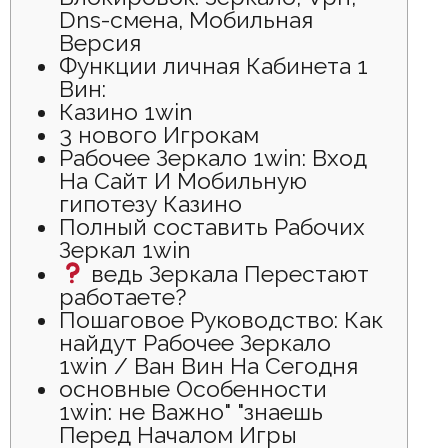
Dns-смена, Мобильная
Версия
Функции личная Кабинета 1
Вин:
Казино 1win
3 нового Игрокам
Рабочее Зеркало 1win: Вход
На Сайт И Мобильную
гипотезу Казино
Полный составить Рабочих
Зеркал 1win
ведь Зеркала Перестают
работаете?
Пошаговое Руководство: Как
найдут Рабочее Зеркало
1win / Ван Вин На Сегодня
основные Особенности
1win: не Важно" "знаешь
Перед Началом Игры