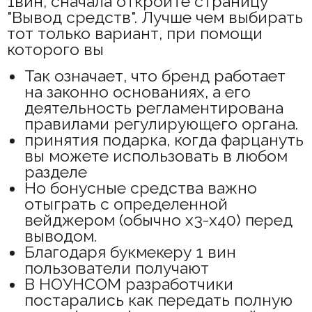
1вин, сначала откройте страницу
"Вывод средств". Лучше чем выбирать
тот только вариант, при помощи
которого вы
Так означает, что бренд работает
на законно основаниях, а его
деятельность регламентирована
правилами регулирующего органа.
принятия подарка, когда фарцануть
вы можете использовать в любом
разделе
Но бонусные средства важно
отыграть с определенной
вейджером (обычно x3-x40) перед
выводом.
Благодаря букмекеру 1 вин
пользователи получают
В НОУНСОМ разработчики
постарались как передать полную