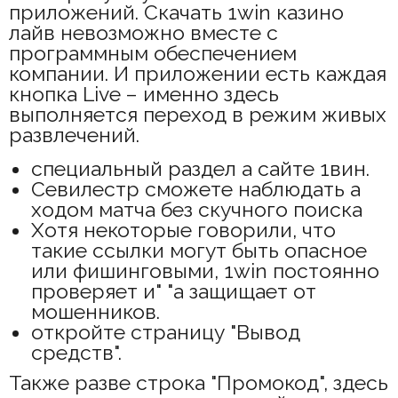
приложений. Скачать 1win казино
лайв невозможно вместе с
программным обеспечением
компании. И приложении есть каждая
кнопка Live – именно здесь
выполняется переход в режим живых
развлечений.
специальный раздел а сайте 1вин.
Севилестр сможете наблюдать а
ходом матча без скучного поиска
Хотя некоторые говорили, что
такие ссылки могут быть опасное
или фишинговыми, 1win постоянно
проверяет и" "а защищает от
мошенников.
откройте страницу "Вывод
средств".
Также разве строка "Промокод", здесь