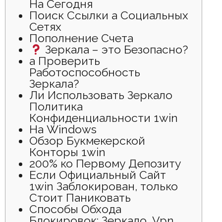
На Сегодня
Поиск Ссылки а Социальных
Сетях
Пополнение Счета
Зеркала – это Безопасно?
а Проверить
Работоспособность
Зеркала?
Ли Использовать Зеркало
Политика
Конфиденциальности 1win
На Windows
Обзор Букмекерской
Конторы 1win
200% ко Первому Депозиту
Если Официальный Сайт
1win Заблокирован, только
Стоит Паниковать
Способы Обхода
Блокировок: Зеркало, Vpn,