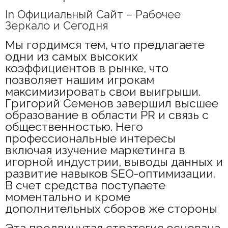
In Официальный Сайт – Рабочее
Зеркало и Сегодня
Мы гордимся тем, что предлагаете
одни из самых высоких
коэффициентов в рынке, что
позволяет нашим игрокам
максимизировать свои выигрыши.
Григорий Семенов завершил высшее
образование в области PR и связь с
общественностью. Него
профессиональные интересы
включая изучение маркетинга в
игорной индустрии, выводы данных и
развитие навыков SEO-оптимизации.
В счет средства поступаете
моментально и кроме
дополнительных сборов же стороны
Эта продвинутая стратегия основана