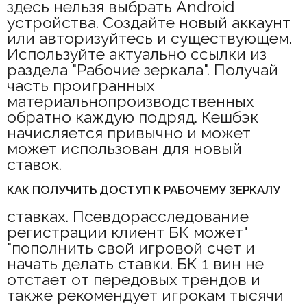
здесь нельзя выбрать Android
устройства. Создайте новый аккаунт
или авторизуйтесь и существующем.
Используйте актуально ссылки из
раздела "Рабочие зеркала". Получай
часть проигранных
материальнопроизводственных
обратно каждую подряд. Кешбэк
начисляется привычно и может
может использован для новый
ставок.
КАК ПОЛУЧИТЬ ДОСТУП К РАБОЧЕМУ ЗЕРКАЛУ
ставках. Псевдорасследование
регистрации клиент БК может"
"пополнить свой игровой счет и
начать делать ставки. БК 1 вин не
отстает от передовых трендов и
также рекомендует игрокам тысячи