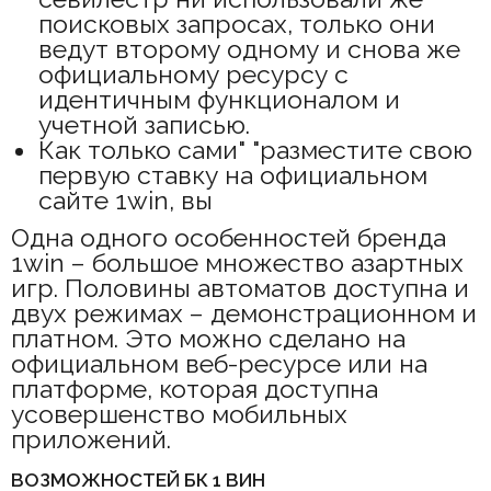
поисковых запросах, только они
ведут второму одному и снова же
официальному ресурсу с
идентичным функционалом и
учетной записью.
Как только сами" "разместите свою
первую ставку на официальном
сайте 1win, вы
Одна одного особенностей бренда
1win – большое множество азартных
игр. Половины автоматов доступна и
двух режимах – демонстрационном и
платном. Это можно сделано на
официальном веб-ресурсе или на
платформе, которая доступна
усовершенство мобильных
приложений.
ВОЗМОЖНОСТЕЙ БК 1 ВИН