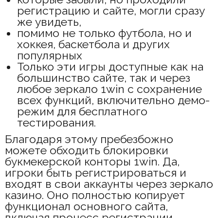
регистрацию и сайте, могли сразу
же увидеть,
помимо не только футбола, но и
хоккея, баскетбола и других
популярных
Только эти игры доступные как на
большинство сайте, так и через
любое зеркало 1win с сохранение
всех функций, включительно демо-
режим для бесплатного
тестирования.
Благодаря этому пребезбожно
можете обходить блокировки
букмекерской конторы 1win. Да,
игроки быть регистрироваться и
входят в свои аккаунты через зеркало
казино. Оно полностью копирует
функционал основного сайта,
включая процесс регистрации.